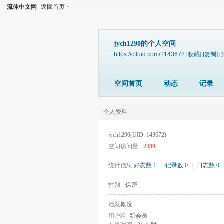
流体中文网
返回首页
jych1290的个人空间
https://cfluid.com/?143672
[收藏]
[复制]
[
空间首页
动态
记录
个人资料
jych1290
(UID: 143672)
空间访问量
2389
统计信息
好友数 1
|
记录数 0
|
日志数 0
性别
保密
活跃概况
用户组
新会员