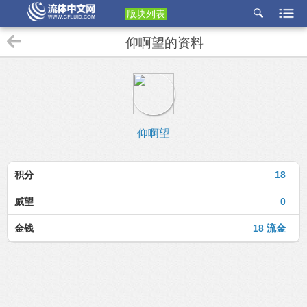
版块列表
etu
仰啊望的资料
p
仰啊望
积分
18
威望
0
金钱
18 流金