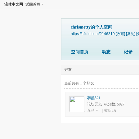
流体中文网
返回首页
chrismetty的个人空间
https://cfluid.com/?146319
[收藏]
[复制]
[
空间首页
动态
记录
好友
当前共有
1
个好友
羽懿521
论坛元老 积分数: 5027
互动
|
收听TA