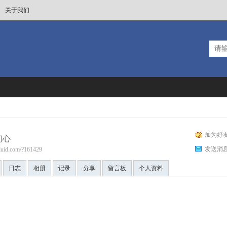
关于我们
加为好
初心
发送消
cfluid.com/?161429
日志
相册
记录
分享
留言板
个人资料