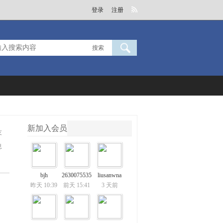
登录
注册
搜索
新加入会员
友
息
bjh
2630075535
liusanwna
昨天 10:39
前天 15:41
3 天前