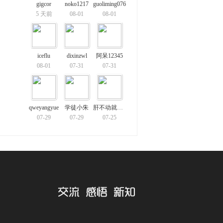
gigcor
noko1217
guoliming076
5 天前
08-01
08-01
iceflu
dixinzwl
阿呆12345
08-01
07-31
07-31
qweyangyue
学徒小朱
肝不动就开摆
07-29
07-29
07-25