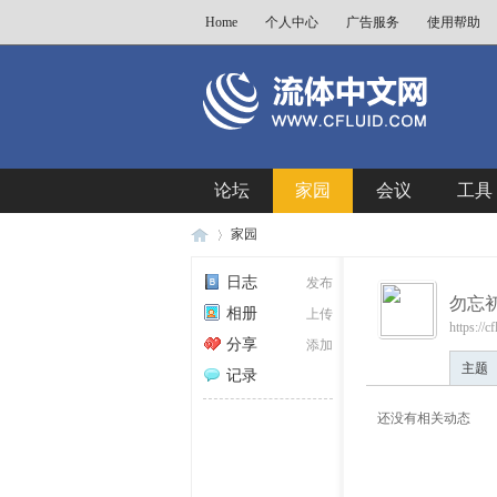
Home
个人中心
广告服务
使用帮助
论坛
家园
会议
工具
家园
日志
发布
勿忘
相册
上传
https://
流
›
分享
添加
主题
记录
还没有相关动态