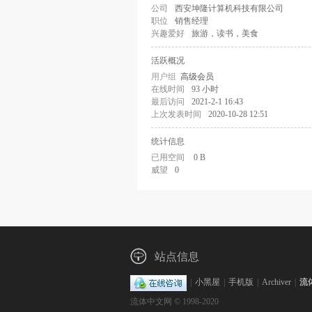
公司
西安坤隆计算机科技有限公司
职位
销售经理
兴趣爱好
旅游，读书，美食
活跃概况
用户组
高级会员
在线时间
93 小时
最后访问
2021-2-1 16:43
上次发表时间
2020-10-28 12:51
统计信息
已用空间
0 B
威望
0
站点信息
|
小黑屋
|
手机版
|
Archiver
|
流
流体中文网 © 1998-2020