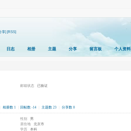
分享]
[RSS]
日志
相册
主题
分享
留言板
个人资料
邮箱状态
已验证
|
相册数 1
|
回帖数 -14
|
主题数 23
|
分享数 0
性别
男
居住地
北京市
学历
本科