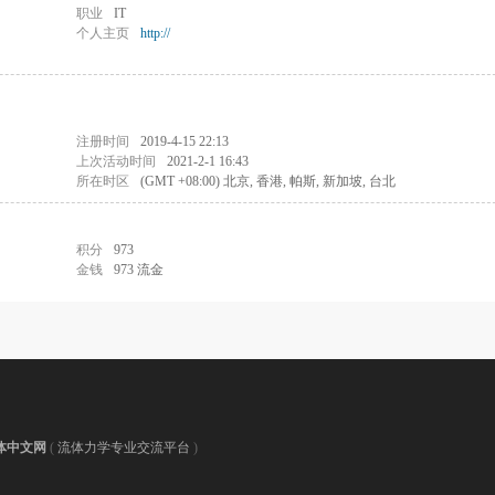
职业
IT
个人主页
http://
注册时间
2019-4-15 22:13
上次活动时间
2021-2-1 16:43
所在时区
(GMT +08:00) 北京, 香港, 帕斯, 新加坡, 台北
积分
973
金钱
973 流金
体中文网
(
流体力学专业交流平台
)