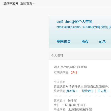
流体中文网
返回首页
wolf_chen@的个人空间
https://cfluid.com/?149086
[收藏]
[复制]
[
空间首页
动态
记录
个人资料
wolf_chen@
(UID: 149086)
空间访问量
2741
个人签名
真正认真对待软件的人,应该自己制造硬件。
统计信息
好友数 1
|
记录数 0
|
日志数 1
真实姓名
陈学军
生日
1968 年 10 月 30 日
毕业学校
太原重型机械学院