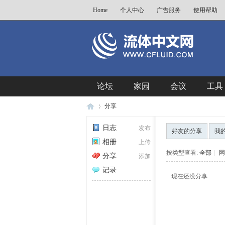
Home
个人中心
广告服务
使用帮助
论坛
家园
会议
工具
分享
日志
发布
好友的分享
我
相册
上传
流
›
按类型查看:
全部
|
网
分享
添加
记录
现在还没分享