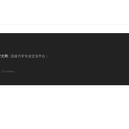
中文网
(
流体力学专业交流平台
)
 8 queries .