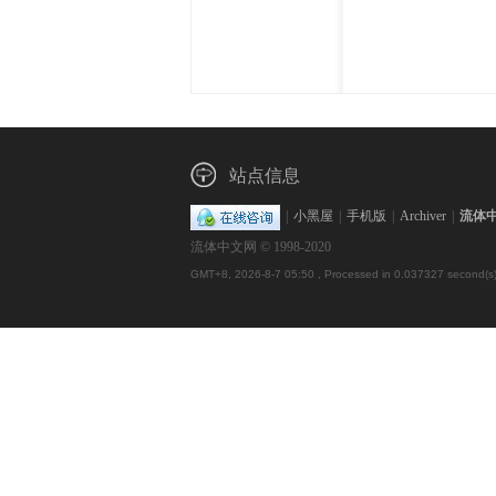
体
站点信息
|
小黑屋
|
手机版
|
Archiver
|
流体
流体中文网 © 1998-2020
中
GMT+8, 2026-8-7 05:50
, Processed in 0.037327 second(s),