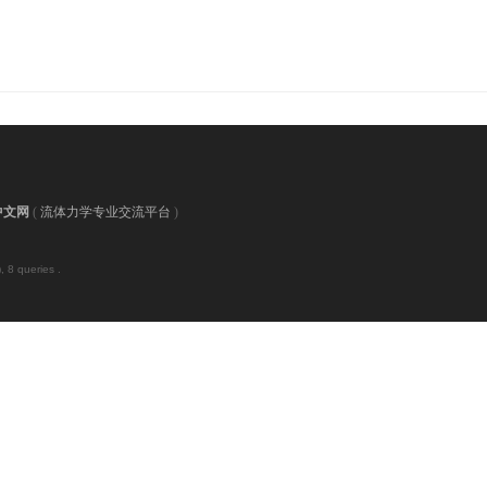
中文网
(
流体力学专业交流平台
)
 8 queries .