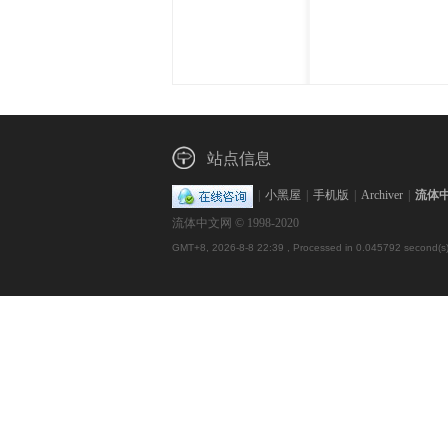
体
站点信息
|
小黑屋
|
手机版
|
Archiver
|
流体
流体中文网 © 1998-2020
中
GMT+8, 2026-8-8 22:39
, Processed in 0.045792 second(s),