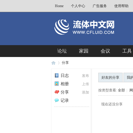
Home
个人中心
广告服务
使用帮助
论坛
家园
会议
工具
分享
日志
发布
好友的分享
我
相册
上传
流
›
按类型查看:
全部
|
网
分享
添加
记录
现在还没分享