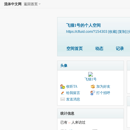
流体中文网
返回首页
飞猫1号的个人空间
https://cfluid.com/?154303
[收藏]
[复制]
[
空间首页
动态
记录
头像
飞猫1号
收听TA
加为好友
给我留言
打个招呼
发送消息
统计信息
已有
--
人来访过