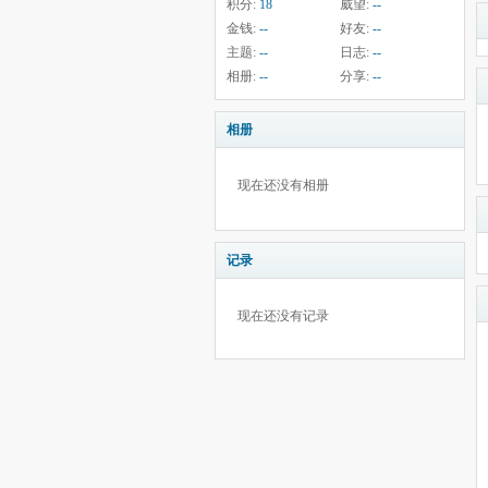
积分:
18
威望:
--
金钱:
--
好友:
--
主题:
--
日志:
--
相册:
--
分享:
--
相册
现在还没有相册
记录
现在还没有记录