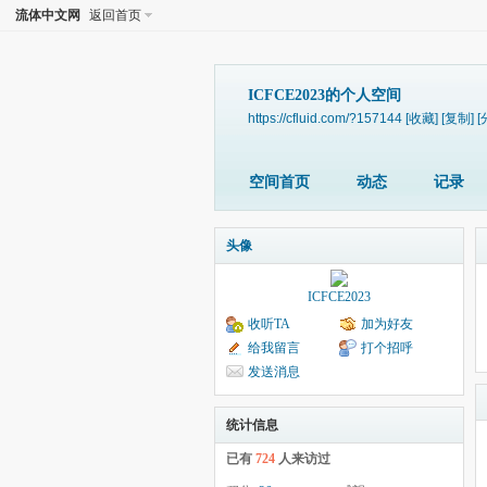
流体中文网
返回首页
ICFCE2023的个人空间
https://cfluid.com/?157144
[收藏]
[复制]
[
空间首页
动态
记录
头像
ICFCE2023
收听TA
加为好友
给我留言
打个招呼
发送消息
统计信息
已有
724
人来访过