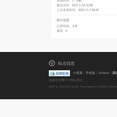
在线时间
17 小时
最后访问
2025-1-18 16:08
上次发表时间
2024-11-5 08:45
统计信息
已用空间
0 B
威望
0
站点信息
|
小黑屋
|
手机版
|
Archiver
|
流
流体中文网 © 1998-2020
GMT+8, 2026-8-8 10:43
, Processed in 0.060514 second