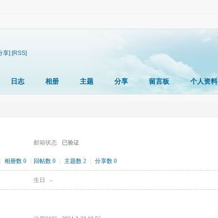
分享]
[RSS]
日志
相册
主题
分享
留言板
个人资料
邮箱状态
已验证
|
相册数 0
|
回帖数 0
|
主题数 2
|
分享数 0
生日
-