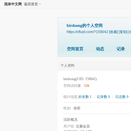
流体中文网
返回首页
birdsong的个人空间
https://cfluid.com/?159042
[收藏]
[复制]
[
空间首页
动态
记录
个人资料
birdsong
(UID: 159042)
空间访问量
526
统计信息
好友数 1
|
记录数 0
|
日志数 0
性别
保密
活跃概况
用户组
注册会员