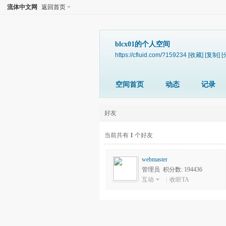
流体中文网
返回首页
blcx01的个人空间
https://cfluid.com/?159234
[收藏]
[复制]
[
空间首页
动态
记录
好友
当前共有
1
个好友
webmaster
管理员 积分数: 194436
互动
|
收听TA