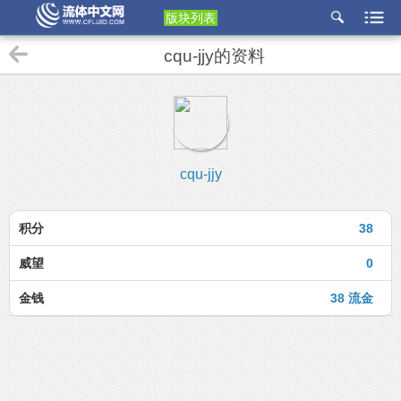
版块列表
etu
cqu-jjy的资料
p
cqu-jjy
积分
38
威望
0
金钱
38 流金