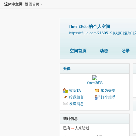
流体中文网
返回首页
fluent3633的个人空间
https://cfluid.com/?160519
[收藏]
[复制]
[
空间首页
动态
记录
头像
fluent3633
收听TA
加为好友
给我留言
打个招呼
发送消息
统计信息
已有
--
人来访过