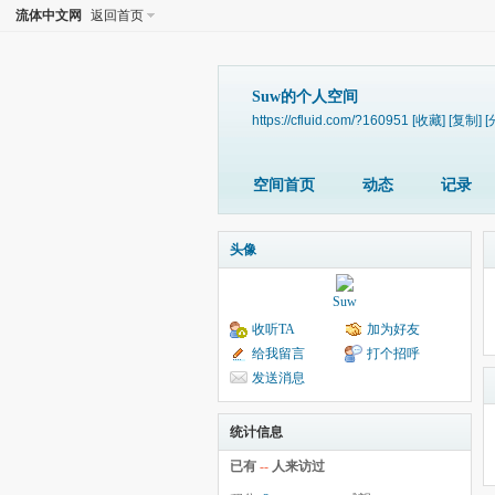
流体中文网
返回首页
Suw的个人空间
https://cfluid.com/?160951
[收藏]
[复制]
[
空间首页
动态
记录
头像
Suw
收听TA
加为好友
给我留言
打个招呼
发送消息
统计信息
已有
--
人来访过