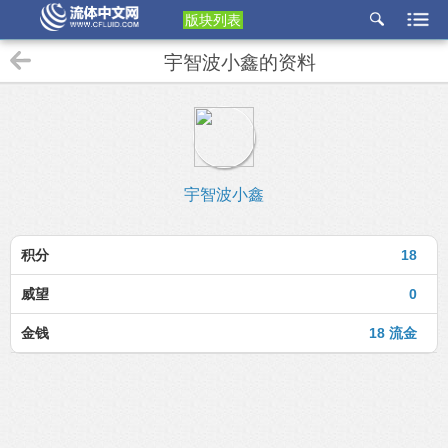
版块列表
etu
宇智波小鑫的资料
p
宇智波小鑫
积分
18
威望
0
金钱
18 流金