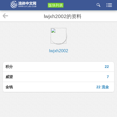
版块列表
etu
lwjxh2002的资料
p
lwjxh2002
积分
22
威望
7
金钱
22 流金