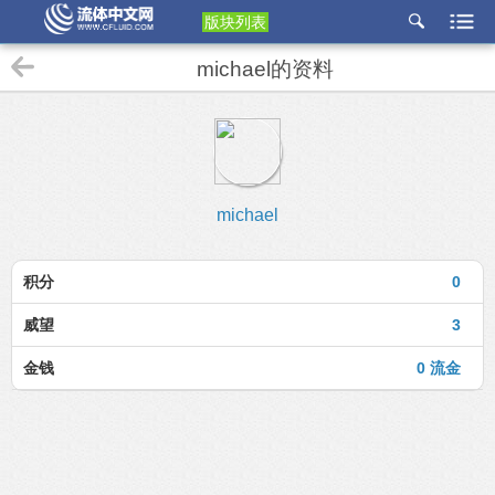
版块列表
etu
michael的资料
p
michael
积分
0
威望
3
金钱
0 流金