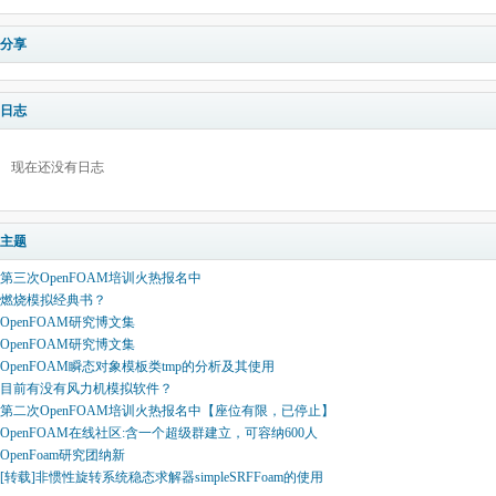
分享
日志
现在还没有日志
主题
第三次OpenFOAM培训火热报名中
燃烧模拟经典书？
OpenFOAM研究博文集
OpenFOAM研究博文集
OpenFOAM瞬态对象模板类tmp的分析及其使用
目前有没有风力机模拟软件？
第二次OpenFOAM培训火热报名中【座位有限，已停止】
OpenFOAM在线社区:含一个超级群建立，可容纳600人
OpenFoam研究团纳新
[转载]非惯性旋转系统稳态求解器simpleSRFFoam的使用