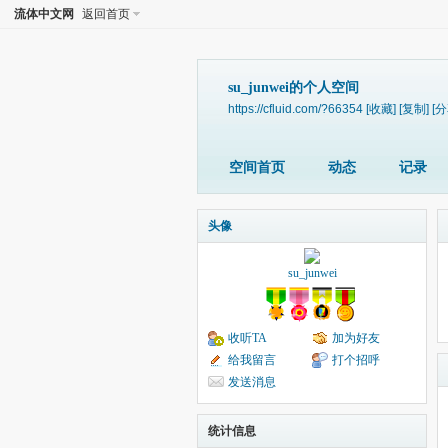
流体中文网
返回首页
su_junwei的个人空间
https://cfluid.com/?66354
[收藏]
[复制]
[分
空间首页
动态
记录
头像
su_junwei
收听TA
加为好友
给我留言
打个招呼
发送消息
统计信息