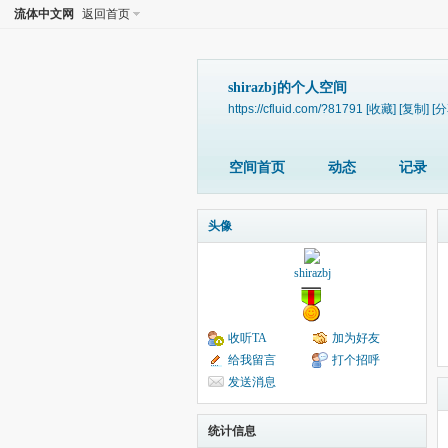
流体中文网
返回首页
shirazbj的个人空间
https://cfluid.com/?81791
[收藏]
[复制]
[分
空间首页
动态
记录
头像
shirazbj
收听TA
加为好友
给我留言
打个招呼
发送消息
统计信息