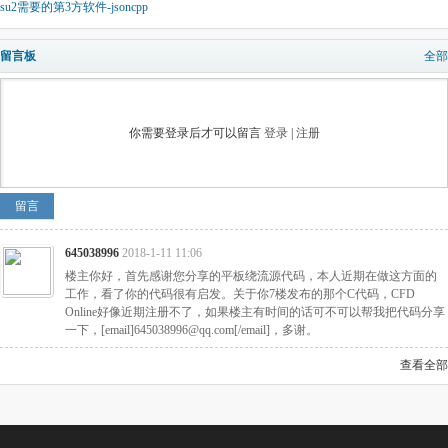
su2需要的第3方软件-jsoncpp
留言板
全部
你需要登录后才可以留言
登录
|
注册
留言
645038996
2018-1-11 11:06
楼主你好，首先感谢您分享的平板绕流源代码，本人近期在做这方面的
工作，看了你的代码很有启发。关于你7楼发布的那个C代码，CFD
Online好像近期注册不了，如果楼主有时间的话可不可以帮我把代码分享
一下，[email]645038996@qq.com[/email]，多谢。
查看全部