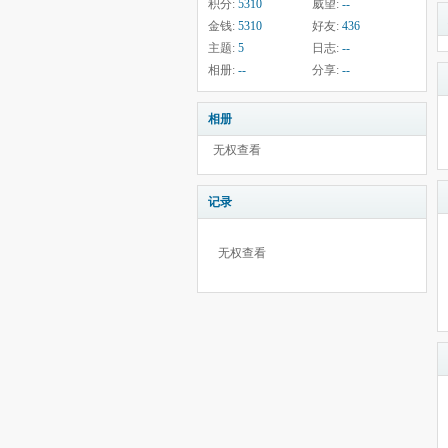
积分:
5310
威望:
--
金钱:
5310
好友:
436
主题:
5
日志:
--
相册:
--
分享:
--
相册
无权查看
记录
无权查看