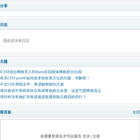
分享
日志
现在还没有日志
主题
ICEM混合网格导入到fluent后四面体网格部分出现
有关CFD-post中如何改变坐标系方位的问题，求解答！
中文UDF帮助文件，希望能帮助到大家
请问巷道中用风筒吹出风来降低粉尘浓度，这是气固两相流么
请问有没有做矿井巷道掘进面通风除尘模拟的同行？
留言板
全部
你需要登录后才可以留言
登录
|
注册