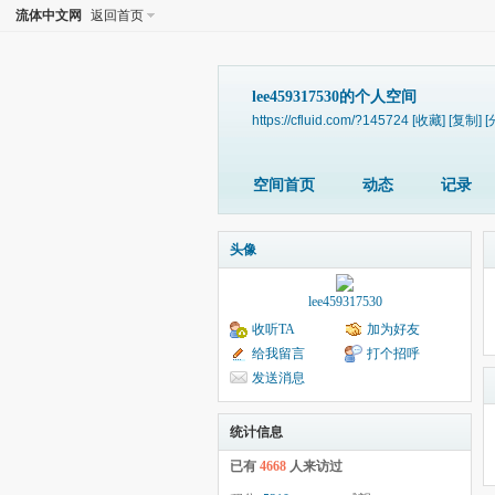
流体中文网
返回首页
lee459317530的个人空间
https://cfluid.com/?145724
[收藏]
[复制]
[
空间首页
动态
记录
头像
lee459317530
收听TA
加为好友
给我留言
打个招呼
发送消息
统计信息
已有
4668
人来访过