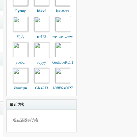
Ryaniy
hhxxil
luxiawsx
初六
rrr123
wenwenwww
yuebul
royyy
GodloveKOH
zhouaijin
GK4213
18689240027
最近访客
现在还没有访客