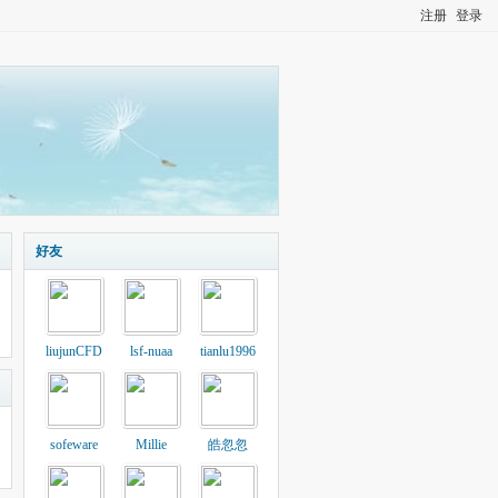
注册
登录
好友
liujunCFD
lsf-nuaa
tianlu1996
sofeware
Millie
皓忽忽