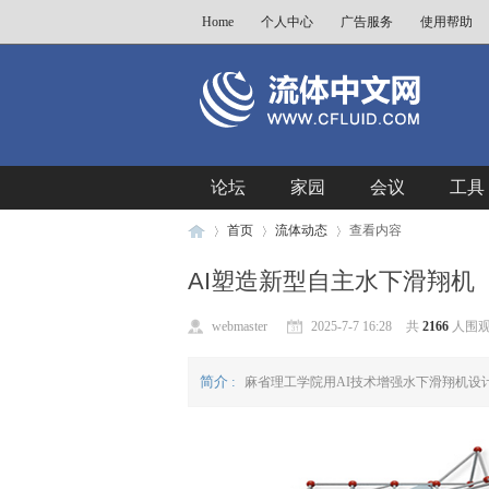
Home
个人中心
广告服务
使用帮助
论坛
家园
会议
工具
首页
流体动态
查看内容
AI塑造新型自主水下滑翔机
流
›
›
›
webmaster
2025-7-7 16:28
共
2166
人围观 
简介 :
麻省理工学院用AI技术增强水下滑翔机设