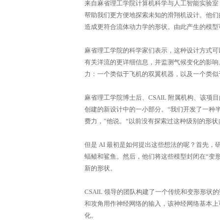
文
来自麻省理工学院计算机科学与人工智能实验室 
帮助我们更方便地探索未知的滑翔机设计。他们的
造成更符合流体动力学的形状。由此产生的模型可
麻省理工学院的科学家们表示，这种设计方式可
有关洋流的更详细信息，并监测气候变化的影响
力：一个类似于飞机的双翼机器，以及一个类似
麻省理工学院博士后、CSAIL 附属机构、该项目的联
网
创建的新设计中的一小部分。“我们开发了一种
费力，”他说。“以前没有探索过这种级别的形
但是 AI 最初是如何提出这些想法的呢？首先，研
蝠鲼和鲨鱼。然后，他们将这些模型封闭在“变
新的形状。
CSAIL 领导的团队构建了一个传统和变形形
和攻角用作神经网络的输入，该神经网络基本上
化。