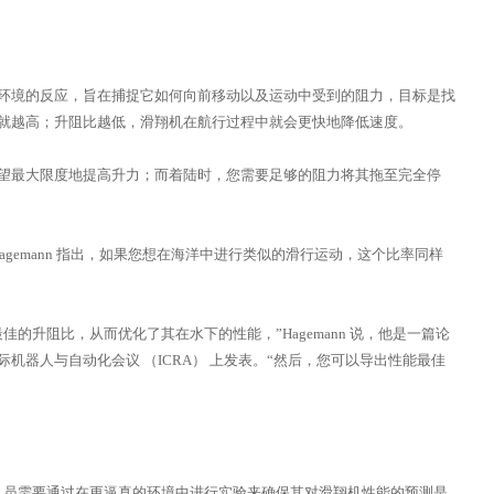
环境的反应，旨在捕捉它如何向前移动以及运动中受到的阻力，目标是找
就越高；升阻比越低，滑翔机在航行过程中就会更快地降低速度。
望最大限度地提高升力；而着陆时，您需要足够的阻力将其拖至完全停
as Hagemann 指出，如果您想在海洋中进行类似的滑行运动，这个比率同样
的升阻比，从而优化了其在水下的性能，”Hagemann 说，他是一篇论
机器人与自动化会议 （ICRA） 上发表。“然后，您可以导出性能最佳
究人员需要通过在更逼真的环境中进行实验来确保其对滑翔机性能的预测是