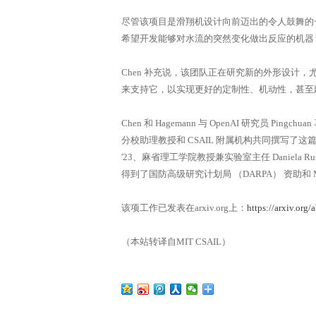
尽管该项目是滑翔机设计向前迈出的令人鼓舞的
希望开发能够对水流的突然变化做出反应的机器
Chen 补充说，该团队正在研究新的外形设计
来支持它，以实现更好的定制性、机动性，甚至
Chen 和 Hagemann 与 OpenAI 研究员 Pin
分校助理教授和 CSAIL 附属机构共同撰写了这篇论文：麻省
'23、麻省理工学院教授兼实验室主任 Daniela R
得到了国防高级研究计划局 （DARPA） 资助和 MI
该项工作已发表在arxiv.org上：
https://arxiv.org
（本站转译自MIT CSAIL）