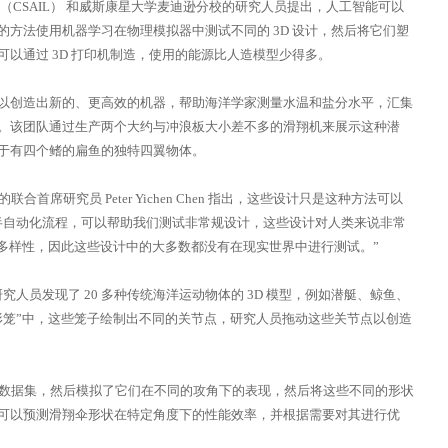
（CSAIL） 和威斯康星大学麦迪逊分校的研究人员提出，人工智能可以
方法使用机器学习在物理模拟器中测试不同的 3D 设计，然后将它们塑
以通过 3D 打印机制造，使用的能源比人造模型少得多。
以创造出新的、更高效的机器，帮助海洋学家测量水温和盐分水平，汇集
。该团队通过生产两个大约与冲浪板大小差不多的滑翔机来展示这种潜
于有四个鳍的扁鱼的独特四翼物体。
合首席研究员 Peter Yichen Chen 指出，这些设计只是这种方法可以
半自动化流程，可以帮助我们测试非常规设计，这些设计对人类来说非常
状多样性，因此这些设计中的大多数都没有在现实世界中进行测试。”
究人员发现了 20 多种传统海洋运动物体的 3D 模型，例如潜艇、鲸鱼、
形笼”中，这些笼子绘制出不同的关节点，研究人员拖动这些关节点以创造
状的数据集，然后模拟了它们在不同的攻角下的表现，然后将这些不同的形状
可以预测滑翔伞形状在特定角度下的性能效率，并根据需要对其进行优