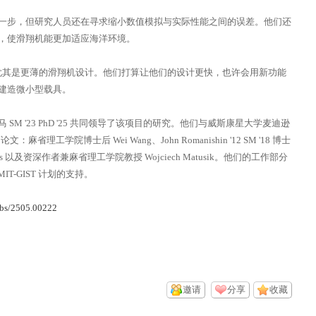
一步，但研究人员还在寻求缩小数值模拟与实际性能之间的误差。他们还
，使滑翔机能更加适应海洋环境。
，尤其是更薄的滑翔机设计。他们打算让他们的设计更快，也许会用新功能
建造微小型载具。
gchuan 马 SM '23 PhD '25 共同领导了该项目的研究。他们与威斯康星大学麦迪逊
理工学院博士后 Wei Wang、John Romanishin '12 SM '18 博士
us 以及资深作者兼麻省理工学院教授 Wojciech Matusik。他们的工作部分
T-GIST 计划的支持。
/abs/2505.00222
邀请
分享
收藏