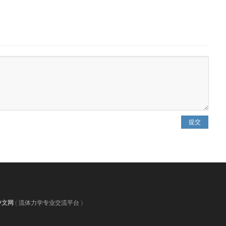
提交
中文网
(
流体力学专业交流平台
)