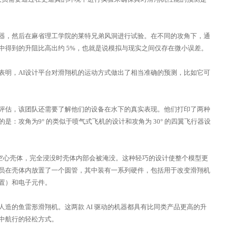
器，然后在麻省理工学院的莱特兄弟风洞进行试验。在不同的攻角下，通
中得到的升阻比高出约 5%，也就是说模拟与现实之间仅存在微小误差。
表明，AI设计平台对滑翔机的运动方式做出了相当准确的预测，比如它可
评估，该团队还需要了解他们的设备在水下的真实表现。他们打印了两种
：攻角为9° 的类似于喷气式飞机的设计和攻角为 30° 的四翼飞行器设
的空心壳体，完全浸没时壳体内部会被淹没。这种轻巧的设计使整个模型更
员在壳体内放置了一个圆管，其中装有一系列硬件，包括用于改变滑翔机
置）和电子元件。
造的鱼雷形滑翔机。这两款 AI 驱动的机器都具有比同类产品更高的升
中航行的轻松方式。