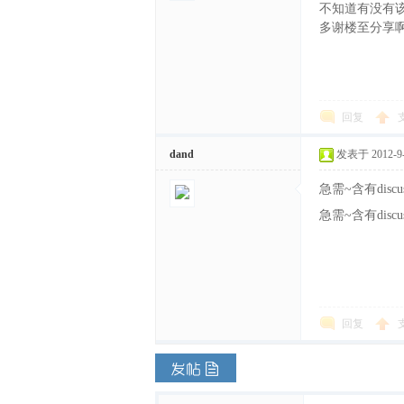
不知道有没有
多谢楼至分享啊O
回复
dand
发表于 2012-9-1
急需~含有discu
急需~含有discu
回复