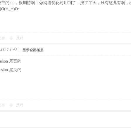
该书的ppt，很期待啊；做网络优化时用到了，搜了半天，只有这儿有啊，
(∩_∩)O~
支持
反对
3 17:11:55
|
显示全部楼层
ssion 尾页的
ssion 尾页的
支持
反对