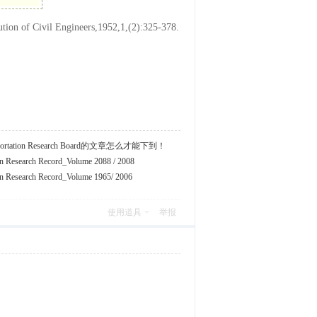
tion of Civil Engineers,1952,1,(2):325-378.
tation Research Board的文章怎么才能下到！
search Record_Volume 2088 / 2008
esearch Record_Volume 1965/ 2006
使用道具
举报