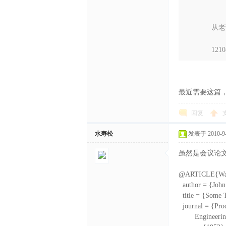
从老
1210
最近需要这篇
回复
水寿松
发表于 2010-9-1
虽然是会议论文集
@ARTICLE{War
author = {John
title = {Some T
journal = {Proc
Engineering 