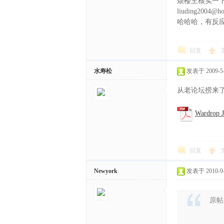
烦楼主核实一下
liuding2004@
哈哈哈，有反应
回复
水寿松
发表于 2009-5-3
从老论坛捞来
Wardrop J
回复
Newyork
发表于 2010-9-1
原