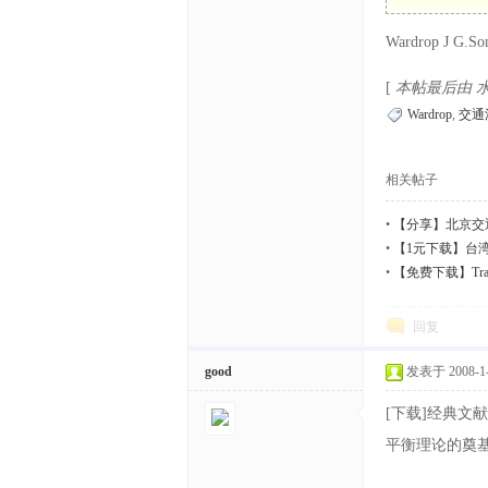
Wardrop J G.Som
体
[
本帖最后由 水寿松
Wardrop
,
交通
相关帖子
•
【分享】北京交
晓梅
•
【1元下载】台
中
•
【免费下载】Transpor
回复
good
发表于 2008-1-3
[下载]经典文献Wardr
平衡理论的奠