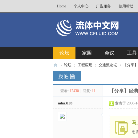
Home
个人中心
广告服务
使用帮助
论坛
家园
会议
工具
论坛
工程应用
交通流论坛
【分享】经典文
【分享】经典文献 W
查看:
12430
|
回复:
11
流
»
›
›
›
mliu3103
发表于 2008-1-1
马
您