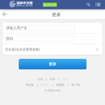
版块列表
etu
登录
p
安全提问(未设置请忽略)
登录
首页
|
登录
|
注册
简易版
|
触屏版
|
电脑版
|
客户端
© cfluid.com