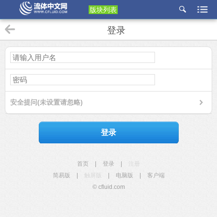
版块列表
etu
登录
p
安全提问(未设置请忽略)
登录
首页
|
登录
|
注册
简易版
|
触屏版
|
电脑版
|
客户端
© cfluid.com