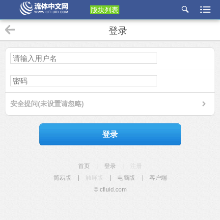
版块列表
etu
登录
p
安全提问(未设置请忽略)
登录
首页
|
登录
|
注册
简易版
|
触屏版
|
电脑版
|
客户端
© cfluid.com