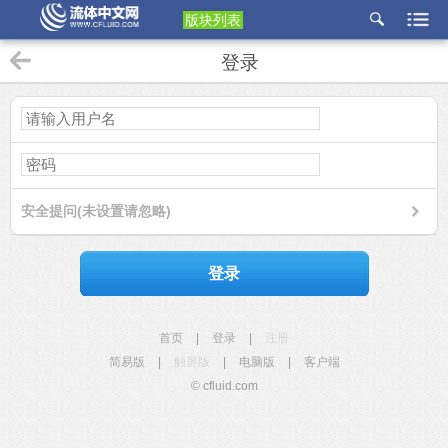
版块列表
etu
登录
p
安全提问(未设置请忽略)
登录
首页
|
登录
|
注册
简易版
|
触屏版
|
电脑版
|
客户端
© cfluid.com