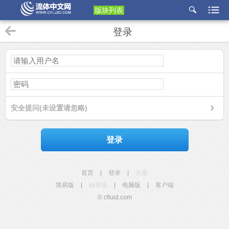
版块列表
etu
登录
p
安全提问(未设置请忽略)
登录
首页
|
登录
|
注册
简易版
|
触屏版
|
电脑版
|
客户端
© cfluid.com