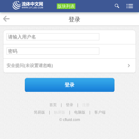
版块列表
etu
登录
p
安全提问(未设置请忽略)
登录
首页
|
登录
|
注册
简易版
|
触屏版
|
电脑版
|
客户端
© cfluid.com