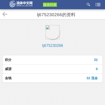
版块列表
etu
lj675230266的资料
p
lj675230266
积分
32
威望
0
金钱
32 流金