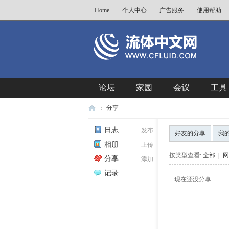
Home
个人中心
广告服务
使用帮助
论坛
家园
会议
工具
分享
日志
发布
好友的分享
我
相册
上传
流
›
按类型查看:
全部
|
网
分享
添加
记录
现在还没分享