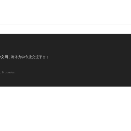
中文网
(
流体力学专业交流平台
)
 9 queries .