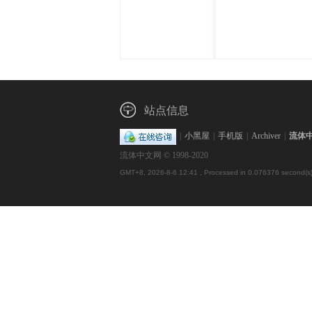
体
站点信息
|
小黑屋
|
手机版
|
Archiver
|
流体
流体中文网 © 1998-2020
中
GMT+8, 2026-8-6 12:41
, Processed in 0.076376 second(s),