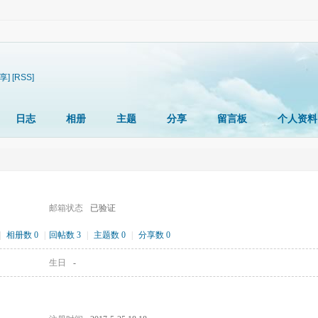
享]
[RSS]
日志
相册
主题
分享
留言板
个人资料
邮箱状态
已验证
|
相册数 0
|
回帖数 3
|
主题数 0
|
分享数 0
生日
-