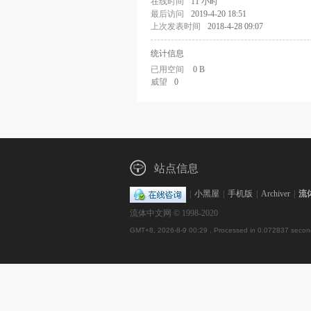
在线时间
11 小时
最后访问
2019-4-20 18:51
上次发表时间
2018-4-28 09:07
统计信息
已用空间
0 B
威望
0
站点信息
|
小黑屋
|
手机版
|
Archiver
|
流
流体中文网 © 1998-2020
GMT+8, 2026-8-9 00:29
, Processed in 0.072837 second