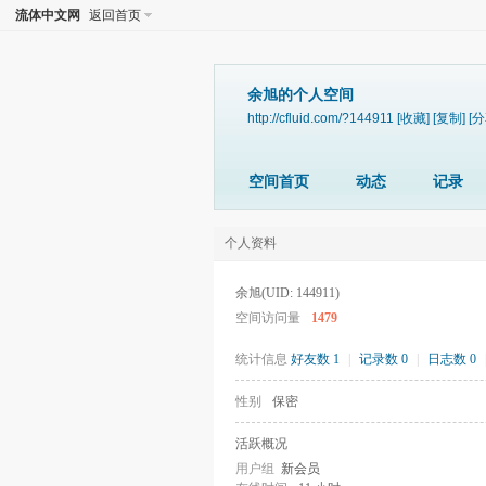
流体中文网
返回首页
余旭的个人空间
http://cfluid.com/?144911
[收藏]
[复制]
[分
空间首页
动态
记录
个人资料
余旭
(UID: 144911)
空间访问量
1479
统计信息
好友数 1
|
记录数 0
|
日志数 0
性别
保密
活跃概况
用户组
新会员