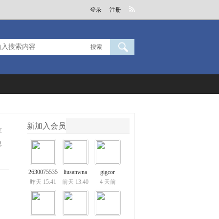
登录
注册
搜索
新加入会员
友
息
2630075535
liusanwna
gigcor
昨天 15:41
前天 13:40
4 天前