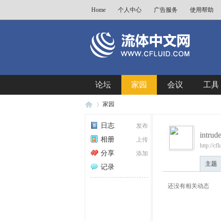
Home
个人中心
广告服务
使用帮助
论坛
家园
会议
工具
家园
日志
发布
intrude
相册
上传
http://c
流
›
分享
添加
主题
记录
还没有相关动态