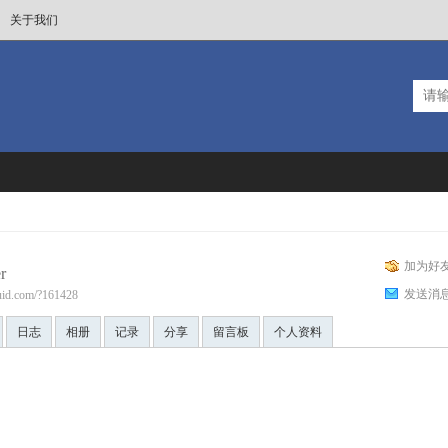
关于我们
加为好
r
发送消
fluid.com/?161428
日志
相册
记录
分享
留言板
个人资料