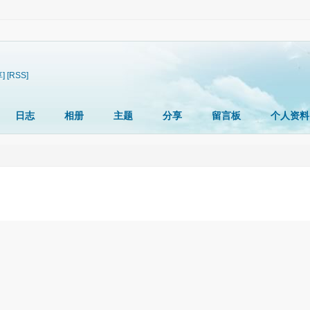
]
[RSS]
日志
相册
主题
分享
留言板
个人资料