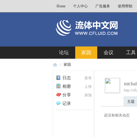
Home
个人中心
广告服务
使用帮助
论坛
家园
会议
工具
家园
日志
发布
michal
相册
上传
http://c
流
›
分享
添加
主题
记录
还没有相关动态