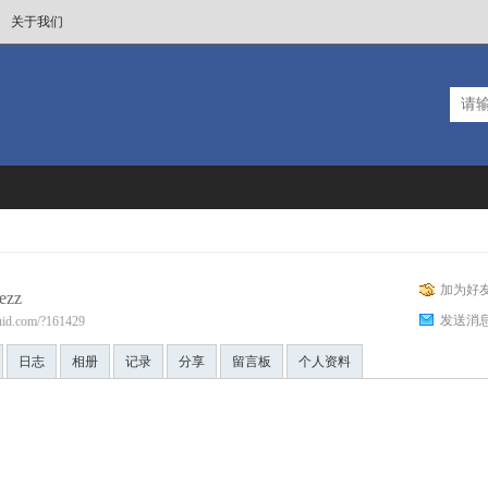
关于我们
加为好
ezz
发送消
fluid.com/?161429
日志
相册
记录
分享
留言板
个人资料