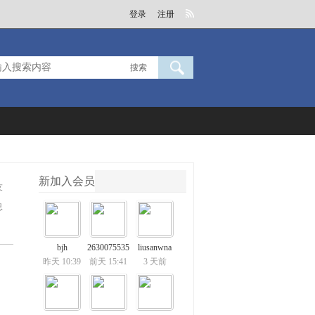
登录
注册
搜索
新加入会员
友
息
bjh
2630075535
liusanwna
昨天 10:39
前天 15:41
3 天前