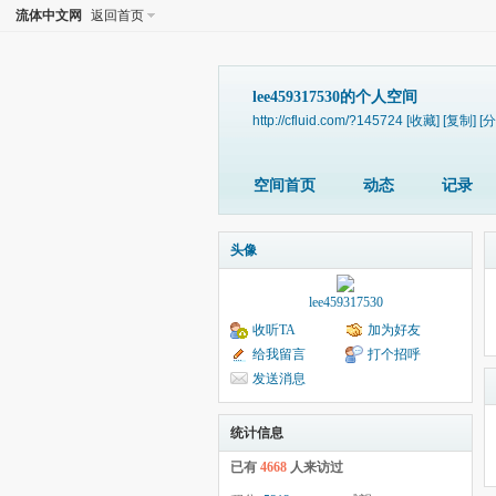
流体中文网
返回首页
lee459317530的个人空间
http://cfluid.com/?145724
[收藏]
[复制]
[分
空间首页
动态
记录
头像
lee459317530
收听TA
加为好友
给我留言
打个招呼
发送消息
统计信息
已有
4668
人来访过