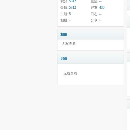
积分:
5312
威望:
--
金钱:
5312
好友:
436
主题:
5
日志:
--
相册:
--
分享:
--
相册
无权查看
记录
无权查看