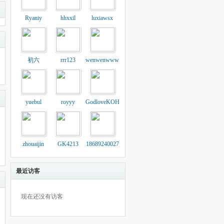
Ryaniy
hhxxil
luxiawsx
初六
rrr123
wenwenwww
yuebul
royyy
GodloveKOH
zhouaijin
GK4213
18689240027
最近访客
现在还没有访客