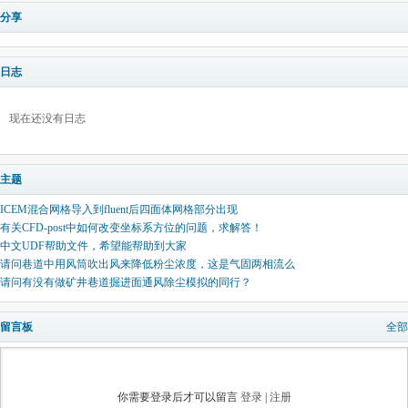
分享
日志
现在还没有日志
主题
ICEM混合网格导入到fluent后四面体网格部分出现
有关CFD-post中如何改变坐标系方位的问题，求解答！
中文UDF帮助文件，希望能帮助到大家
请问巷道中用风筒吹出风来降低粉尘浓度，这是气固两相流么
请问有没有做矿井巷道掘进面通风除尘模拟的同行？
留言板
全部
你需要登录后才可以留言
登录
|
注册