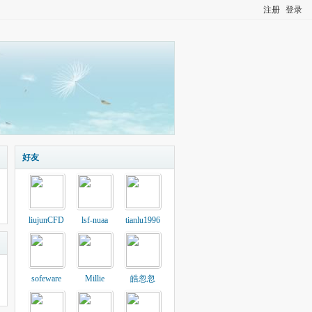
注册
登录
好友
liujunCFD
lsf-nuaa
tianlu1996
sofeware
Millie
皓忽忽