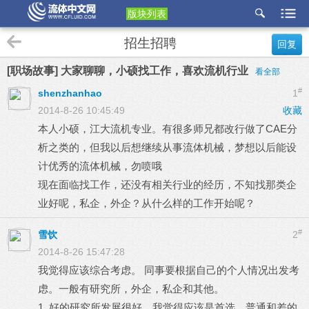
版块列表
etu
招生招聘
回复
p
[职场故事] 大家聊聊，小硕找工作，喜欢流机行业
看全部
#
shenzhanhao
1
2014-8-26 10:45:49
收藏
本人小硕，江大流机专业。有很多师兄都改行做了CAE分
析之类的，但我以后想继续从事流体机械，梦想以后能设
计优秀的流体机械，勿喷哦
现在面临找工作，还没有相关行业的经历，不知找那类企
业好呢，私企，外企？从什么样的工作开始呢？
#
雪饮
2
2014-8-26 15:47:28
我觉得应该综合考虑。 同事要根据自己的个人情况出发考
虑。一般有研究所，外企，私企和其他。
1. 好的研究所发展很好。我觉得应该是首选。普通和差的