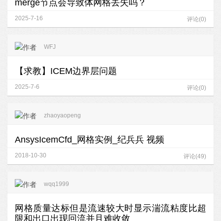
merge节点会导致体网格丢失吗？
2025-7-16
评论(0)
WFJ
【求教】ICEM边界层问题
2025-7-6
评论(0)
zhaoyaopeng
AnsysIcemCfd_网格实例_纪兵兵 视频
2018-10-30
评论(49)
wqq1999
网格质量达标但是流速较大时显示湍流粘度比超
限和出口出现回流并且难收敛