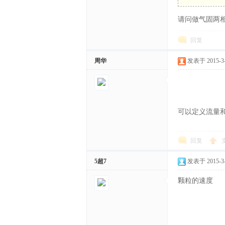
请问做气固两
体
回复
周华
发表于 2015-3-2
可以定义流量
中
回复
5超7
发表于 2015-3-2
颗粒的速度