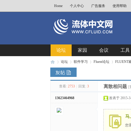
Home
个人中心
广告服务
使用帮助
论坛
家园
会议
工具
论坛
软件学习
Fluent论坛
FLUEN
离散相问题
查看:
2753
|
回复:
3
流
»
›
›
›
[
13623464968
发表于 2015-3-2
马
您