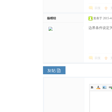
文
回复
杨维结
发表于 2015-4-1
边界条件设定为es
网
回复