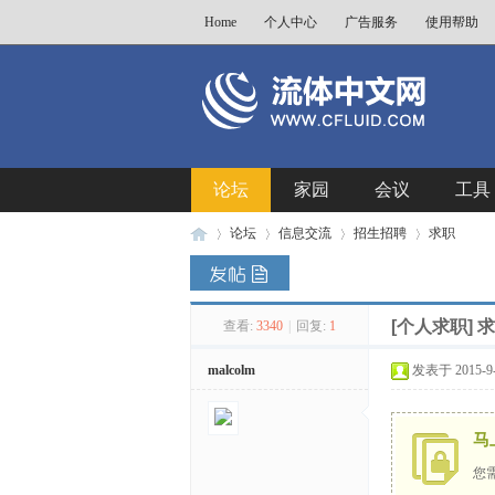
Home
个人中心
广告服务
使用帮助
论坛
家园
会议
工具
论坛
信息交流
招生招聘
求职
[个人求职]
求
查看:
3340
|
回复:
1
流
»
›
›
›
malcolm
发表于 2015-9-2
马
您