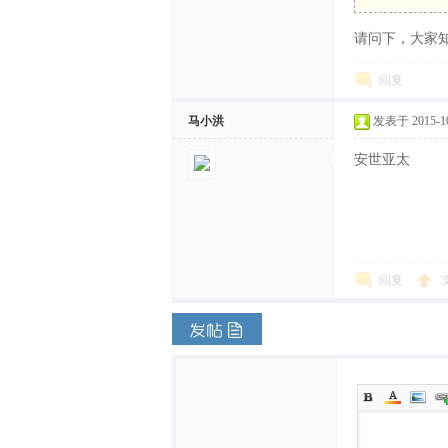
请问下，大家
体
回复
马小洪
发表于 2015-10-
安世亚太
中
回复