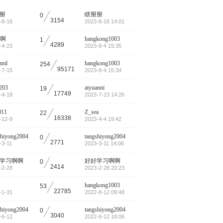
/
掰
瞎掰掰
0
3154
-8-16
2023-8-16 14:01
/
r啊
hangkong1003
1
4289
-4-23
2023-8-4 15:35
/
nml
hangkong1003
254
95171
-7-15
2023-8-4 15:34
/
t203
aiyuanni
19
17749
-4-18
2023-7-23 14:26
/
011
Z_sea
22
16338
-12-9
2023-4-4 19:42
/
shiyong2004
tangshiyong2004
0
2771
-3-11
2023-3-11 14:06
/
学习啊啊
好好学习啊啊
0
2414
-2-28
2023-2-28 20:23
/
hangkong1003
53
22785
-1-31
2022-8-12 09:48
/
shiyong2004
tangshiyong2004
0
3040
-6-12
2022-6-12 18:06