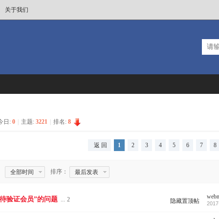
关于我们
今日:
0
|
主题:
3221
|
排名:
8
返 回
1
2
3
4
5
6
7
8
排序：
全部时间
最后发表
webm
等待验证会员”的问题
...
2
隐藏置顶帖
2017