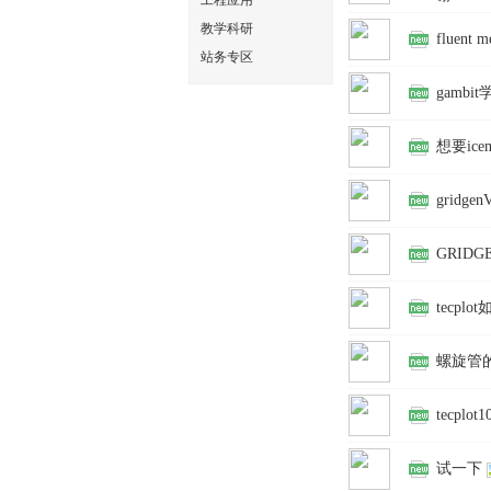
工程应用
文
教学科研
fluent
站务专区
gambi
想要ic
gridg
网
GRID
tecp
螺旋管
tecpl
试一下