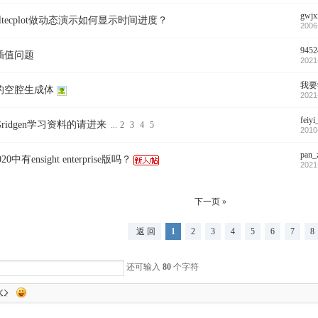
gwjx
用tecplot做动态演示如何显示时间进度？
2006
9452
插值问题
2021
我要
的空腔生成体
2021
feiyi
ridgen学习资料的请进来
...
2
3
4
5
2010
pan_
020中有ensight enterprise版吗？
2021
下一页 »
返 回
1
2
3
4
5
6
7
8
还可输入
80
个字符