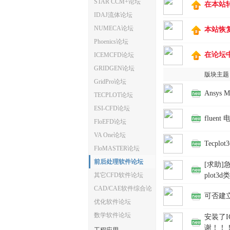
STAR CCM+论坛
在本站
IDAJ流体论坛
体
NUMECA论坛
本站恢
Phoenics论坛
在论坛
ICEMCFD论坛
GRIDGEN论坛
版块主题
GridPro论坛
Ansy
TECPLOT论坛
ESI-CFD论坛
fluen
FloEFD论坛
中
VA One论坛
Tecplo
FloMASTER论坛
前后处理软件论坛
[求助]
其它CFD软件论坛
plot3
CAD/CAE软件综合论
可否建立
坛
优化软件论坛
数学软件论坛
安装了
谢！！