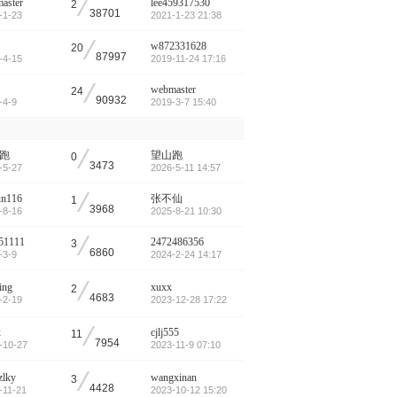
/
aster
lee459317530
2
38701
-1-23
2021-1-23 21:38
/
w872331628
20
87997
-4-15
2019-11-24 17:16
/
webmaster
24
90932
-4-9
2019-3-7 15:40
/
跑
望山跑
0
3473
-5-27
2026-5-11 14:57
/
un116
张不仙
1
3968
-8-16
2025-8-21 10:30
/
51111
2472486356
3
6860
-3-9
2024-2-24 14:17
/
ing
xuxx
2
4683
-2-19
2023-12-28 17:22
/
x
cjlj555
11
7954
-10-27
2023-11-9 07:10
/
zlky
wangxinan
3
4428
-11-21
2023-10-12 15:20