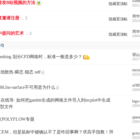
webm
转发B站视频的方法
隐藏置顶帖
2021
周华
复邀请注册
...
2
隐藏置顶帖
2014
周华
中提问的艺术
...
2
隐藏置顶帖
2004
望山
s Meshing 划分CFD网格时，标准一般是多少？
2017
niey
t 电池散热 瞬态 稳态 udf
2013
a198
t360,Iso-surface不可用是为什么
2009
急在线等: 如何把gambit生成的网格文件导入到tecplot中生成
bigw
2004
d类型文件
qian
POLYFLOW专题
2006
ICEM，但是鼠标中键确认不了是咋回事啊？求高手指教！拜
gsxy
2013
！