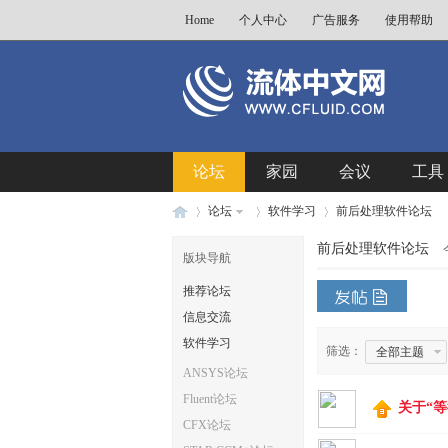
Home
个人中心
广告服务
使用帮助
论坛
家园
会议
工具
论坛
软件学习
前后处理软件论坛
前后处理软件论坛
版块导航
推荐论坛
流
»
›
›
信息交流
软件学习
筛选：
全部主题
ANSYS论坛
Fluent论坛
关于“
CFX论坛