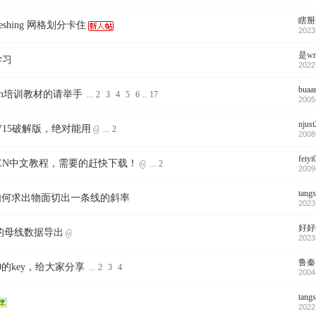
瞎掰
 meshing 网格划分卡住
2023
是w
t学习
2022
buaa
em培训教材的请举手
...
2
3
4
5
6
..
17
2005
njus
enV15破解版，绝对能用
...
2
2008
feiyi
GEN中文教程，需要的赶快下载！
...
2
2009
tang
lot如何求出物面切出一条线的斜率
2023
好好
的母线数据导出
2023
鲁秦
ot10的key，给大家分享
...
2
3
4
2004
tang
2022