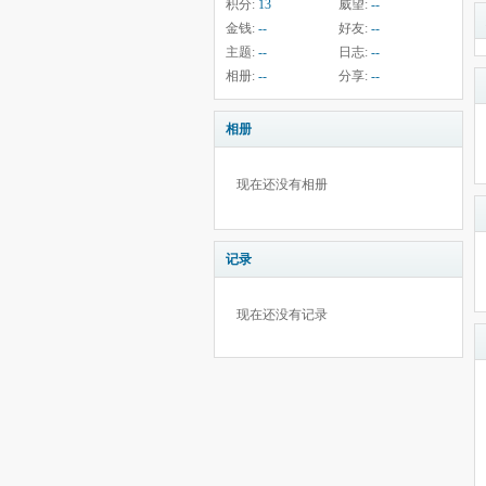
积分:
13
威望:
--
金钱:
--
好友:
--
主题:
--
日志:
--
相册:
--
分享:
--
相册
现在还没有相册
记录
现在还没有记录