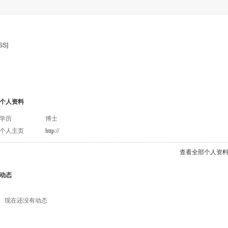
SS]
日志
相册
主题
分享
留言板
个人资料
个人资料
学历
博士
个人主页
http://
查看全部个人资
动态
现在还没有动态