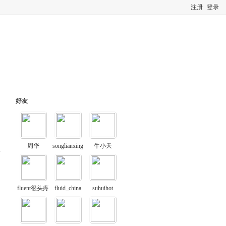
注册
登录
好友
周华
songlianxing
牛小天
料
fluent很头疼
fluid_china
suhuihot