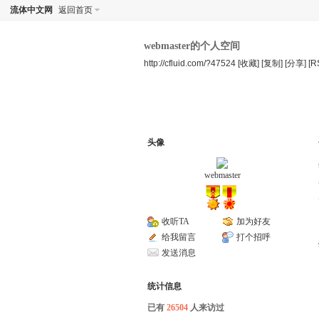
流体中文网
返回首页
webmaster的个人空间
http://cfluid.com/?47524
[收藏]
[复制]
[分享]
[R
空间首页
动态
记录
头像
webmaster
收听TA
加为好友
给我留言
打个招呼
发送消息
统计信息
已有
26504
人来访过