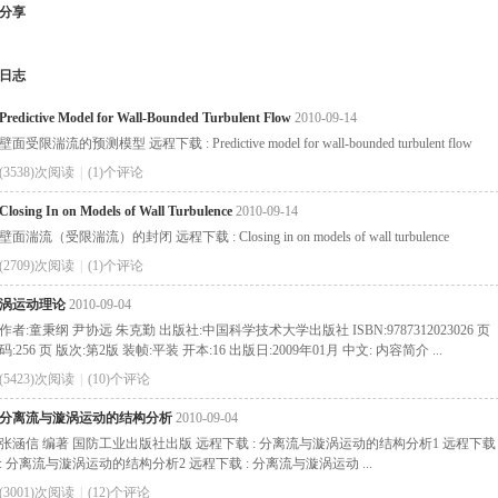
分享
日志
Predictive Model for Wall-Bounded Turbulent Flow
2010-09-14
壁面受限湍流的预测模型 远程下载 : Predictive model for wall-bounded turbulent flow
(3538)次阅读
|
(1)个评论
Closing In on Models of Wall Turbulence
2010-09-14
壁面湍流（受限湍流）的封闭 远程下载 : Closing in on models of wall turbulence
(2709)次阅读
|
(1)个评论
涡运动理论
2010-09-04
作者:童秉纲 尹协远 朱克勤 出版社:中国科学技术大学出版社 ISBN:9787312023026 页
码:256 页 版次:第2版 装帧:平装 开本:16 出版日:2009年01月 中文: 内容简介 ...
(5423)次阅读
|
(10)个评论
分离流与漩涡运动的结构分析
2010-09-04
张涵信 编著 国防工业出版社出版 远程下载 : 分离流与漩涡运动的结构分析1 远程下载
: 分离流与漩涡运动的结构分析2 远程下载 : 分离流与漩涡运动 ...
(3001)次阅读
|
(12)个评论