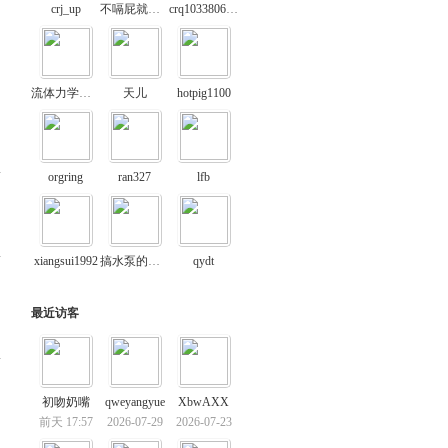
crj_up
不嗝屁就算成功
crq1033806976
流体力学小菜鸟
天儿
hotpig1100
orgring
ran327
lfb
xiangsui1992
搞水泵的小徐
qydt
最近访客
初吻奶嘴
qweyangyue
XbwAXX
前天 17:57
2026-07-29
2026-07-23