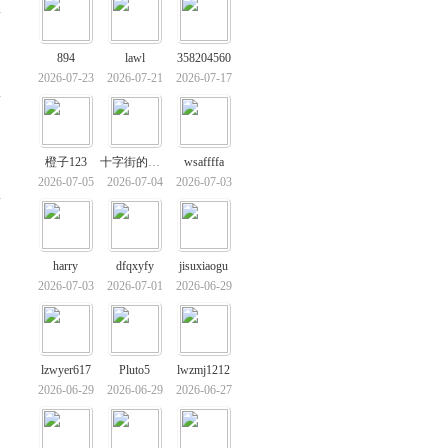
894
lawl
358204560
2026-07-23
2026-07-21
2026-07-17
橙子123
十字街的晚风
wsaffffa
2026-07-05
2026-07-04
2026-07-03
多
harry
dfqxyfy
jisuxiaogu
2026-07-03
2026-07-01
2026-06-29
lzwyer617
Pluto5
lwzmj1212
2026-06-29
2026-06-29
2026-06-27