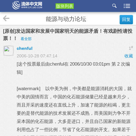
版块列表
etu
能源与动力论坛
回复
p
[原创]发达国家和发展中国家明天的能源矛盾！有戏剧性请投
票！！
看全部
#
chenful
1
2006-10-28 07:47:14
收藏
[这个投票最后由chenful在 2006/10/30 03:01pm 第 2 次编
辑]
[watermark] 以中美为例，中美都是能源消耗的大国，就
中美的国情而言，中国的化石能源储量已经是越来月少，
而且开采的速度还在直线上升，加速了能源的枯竭，更主
要的是替代能源的技术发展还不成熟，而美国则力争不开
采本国的化石能源，大多是进口，并且自己国家的新能源
利用也占了一些比例，节省了化石能源的开支。如果若干