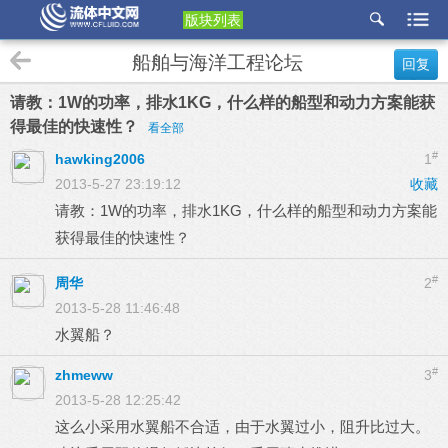
版块列表
etu
船舶与海洋工程论坛
回复
p
请教：1W的功率，排水1KG，什么样的船型和动力方案能获
得最佳的快速性？
看全部
#
hawking2006
1
2013-5-27 23:19:12
收藏
请教：1W的功率，排水1KG，什么样的船型和动力方案能
获得最佳的快速性？
#
周华
2
2013-5-28 11:46:48
水翼船？
#
zhmeww
3
2013-5-28 12:25:42
这么小采用水翼船不合适，由于水翼过小，阻升比过大。